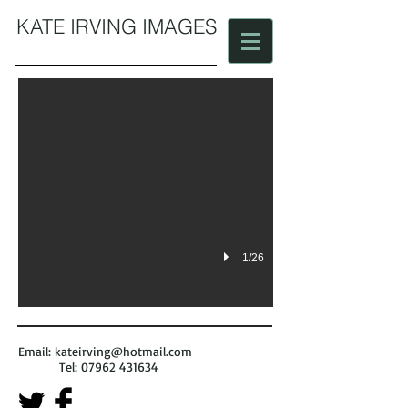
KATE IRVING IMAGES
Hastings Jazz Club
Dancing Feet
1/26
Email:
kateirving@hotmail.com
Tel:
07962 431634