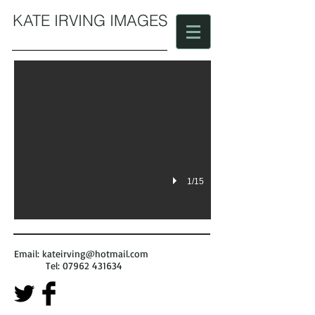
KATE IRVING IMAGES
Cold Fish
1/15
Email:
kateirving@hotmail.com
Tel:
07962 431634